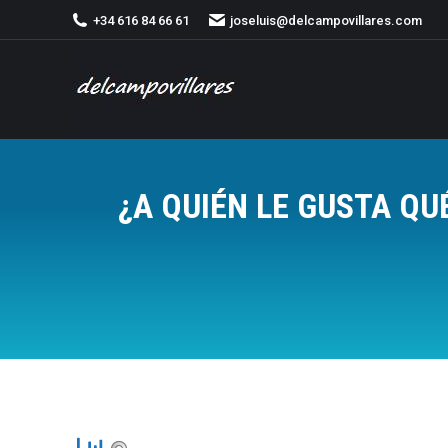
+34 616 84 66 61
joseluis@delcampovillares.com
¿A QUIÉN LE GUSTA QU