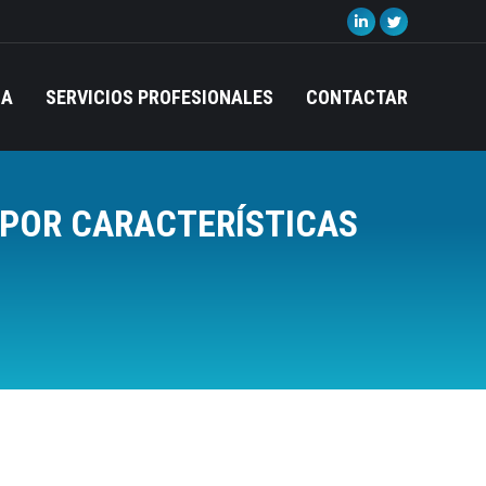
Linkedin
Twitter
page
page
opens
opens
IA
SERVICIOS PROFESIONALES
CONTACTAR
in
in
new
new
window
window
S POR CARACTERÍSTICAS