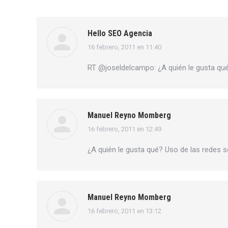
Hello SEO Agencia
16 febrero, 2011 en 11:40
dice:
RT @joseldelcampo: ¿A quién le gusta qué
Manuel Reyno Momberg
16 febrero, 2011 en 12:49
dice:
¿A quién le gusta qué? Uso de las redes s
Manuel Reyno Momberg
16 febrero, 2011 en 13:12
dice: