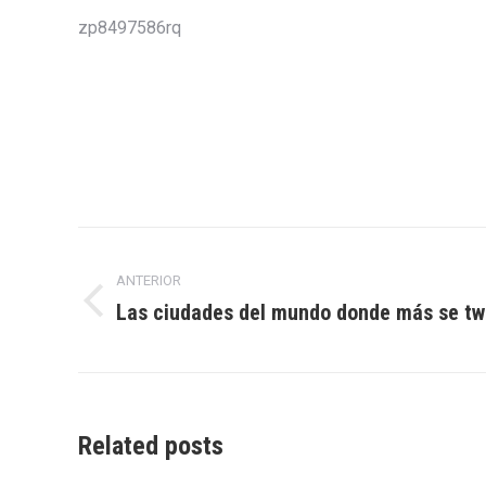
zp8497586rq
Navegación
ANTERIOR
entre
Las ciudades del mundo donde más se tw
Entrada
entradas
anterior:
Related posts