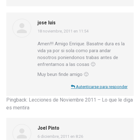
jose luis
18 noviembre, 2011 en 11:54
dice:
Amen!!! Amigo Enrique. Basatne dura es la
vida ya por si sola como para andar
nosotros poniendonos trabas antes de
enfrentarnos a las cosas 🙂
Muy beun finde amigo 🙂
Autenticarse para responder
Pingback:
Lecciones de Noviembre 2011 – Lo que le diga
es mentira
Joel Pinto
6 diciembre, 2011 en 8:26
dice: