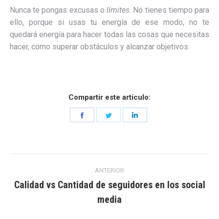
Nunca te pongas excusas o
límites
. No tienes tiempo para
ello, porque si usas tu energía de ese modo, no te
quedará energía para hacer todas las cosas que necesitas
hacer, como superar obstáculos y alcanzar objetivos.
Compartir este artículo:
Share
Share
Share
on
on
on
Facebook
Twitter
LinkedIn
Navegación
ANTERIOR
entre
Calidad vs Cantidad de seguidores en los social
Entrada
media
entradas
anterior: