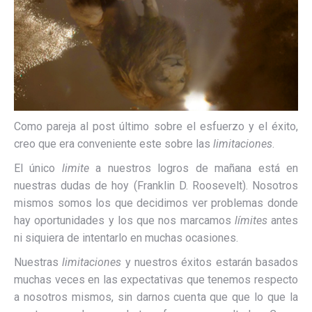
Como pareja al post último sobre el esfuerzo y el éxito,
creo que era conveniente este sobre las
limitaciones
.
El único
limite
a nuestros logros de mañana está en
nuestras dudas de hoy (Franklin D. Roosevelt). Nosotros
mismos somos los que decidimos ver problemas donde
hay oportunidades y los que nos marcamos
límites
antes
ni siquiera de intentarlo en muchas ocasiones.
Nuestras
limitaciones
y nuestros éxitos estarán basados
muchas veces en las expectativas que tenemos respecto
a nosotros mismos, sin darnos cuenta que que lo que la