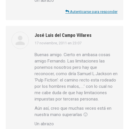
Un abrazo
Autenticarse para responder
José Luis del Campo Villares
17 noviembre, 2011 en 23:07
dice:
Buenas amigo. Cierto en ambasa cosas
amigo Fernando. Las limitaciones las
ponemos nosotros pero hay que
reconocer, como diría Samuel L.Jackson en
‘Pulp Fiction’: el camino recto esta rodeado
por los hombres malos,…..’ con lo cual no
me cabe duda de que hay limitaciones
impuestas por terceras personas.
Aún así, creo que muchas veces está en
nuestra mano superarlas 🙂
Un abrazo