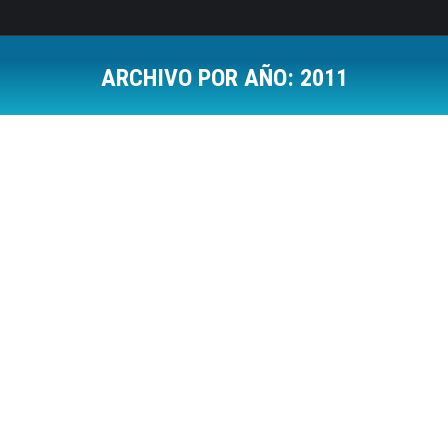
ARCHIVO POR AÑO:
2011
Estás aquí:
Video en el que se ve todo lo que pasa en
un minuto en Facebook
Social Media
Por
Jose Luis Del Campo Villares
11 septiembre, 2011
Deja un comentario
Siempre hemos analizado las estadísticas como
datos globales, pero con este video creo que se