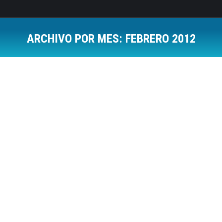
ARCHIVO POR MES:
FEBRERO 2012
Estás aquí:
¿Cómo eres en las redes sociales, cazador
o agricultor?
Coaching
Por
Jose Luis Del Campo Villares
29 febrero, 2012
4 Comments
Pese a que muchos pueden ser los objetivos o
motivos por los cuales has decidido entrar en las