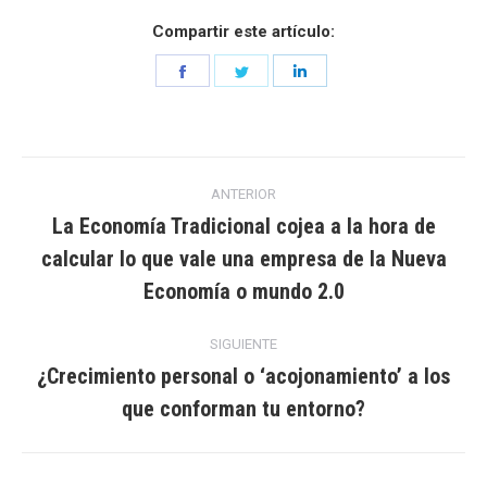
Compartir este artículo:
Share
Share
Share
on
on
on
Facebook
Twitter
LinkedIn
Navegación
ANTERIOR
entre
La Economía Tradicional cojea a la hora de
calcular lo que vale una empresa de la Nueva
Entrada
entradas
anterior:
Economía o mundo 2.0
SIGUIENTE
¿Crecimiento personal o ‘acojonamiento’ a los
Entrada
que conforman tu entorno?
siguiente: