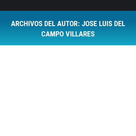
ARCHIVOS DEL AUTOR:
JOSE LUIS DEL
CAMPO VILLARES
Estás aquí:
Así no señores, así no…..
Cambios Organizativos
,
Coaching
,
Psicología Positiva
Por
Jose Luis Del Campo Villares
2 marzo, 2010
36 Comments
estoloarreglamosentretodos.org, voluntad, crisis,
cambio