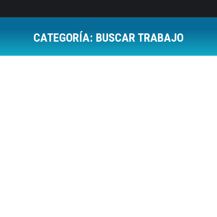
CATEGORÍA:
BUSCAR TRABAJO
Estás aquí:
Reinventarse o morir
Buscar Trabajo
,
Coaching
Por
Jose Luis Del Campo Villares
4 junio, 2013
6 Comments
Al hilo de lo que escribí en el último artículo sobre
nuestra zona de confort, una cosa es que nosotros
seamos conscientes de que si queremos