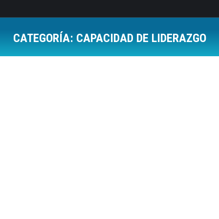
CATEGORÍA:
CAPACIDAD DE LIDERAZGO
Estás aquí:
Dudas Razonables (3)
Cambios Organizativos
,
Capacidad de Liderazgo
,
Coaching
,
Herramientas y Juegos
Por
Jose Luis Del Campo Villares
17 octubre, 2008
10 Comments
Volvemos a nuestra sección de los viernes. En
esta ocasión, creo que es un caso de difícil