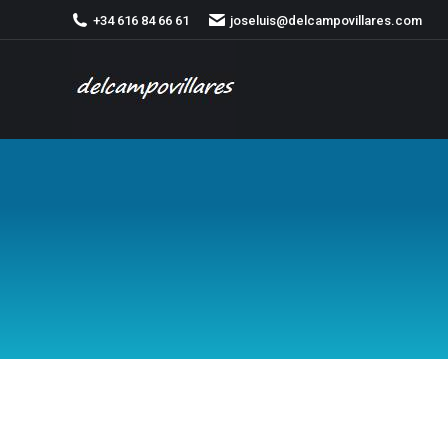
+34 616 84 66 61
joseluis@delcampovillares.com