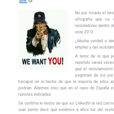
No por tocado el tem
infografía que os
reclutadores
dentro d
este 2012.
¿Mucha verdad o de
empleo
y del
reclutam
A tenor de lo que p
repetido varias vec
que el
reclutamiento
esgrimen de los por 
hincapié en el hecho de que la mayoría de ellos a
podrían. Además creo que en el caso de España est
razones indicadas.
Se confima le hecho de que es LinkedIn la red con m
cual siento decir que estamos a años luz del res