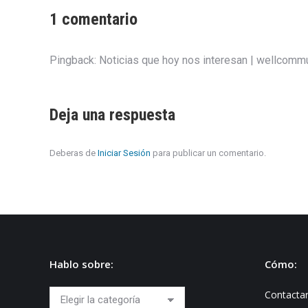
1 comentario
Pingback:
Noticias que hoy nos interesan | wellcomm
Deja una respuesta
Deberas de
Iniciar Sesión
para publicar un comentario.
Hablo sobre:
Cómo:
Hablo
Contacta