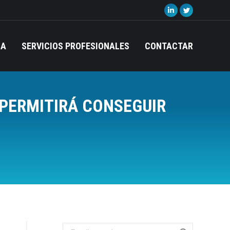
Linkedin
Twitter
page
page
opens
opens
IA
SERVICIOS PROFESIONALES
CONTACTAR
in
in
new
new
window
window
 PERMITIRÁ CONSEGUIR
Search: