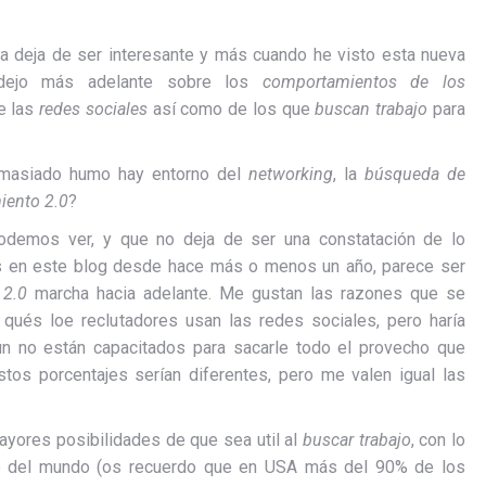
a deja de ser interesante y más cuando he visto esta nueva
 dejo más adelante sobre los
comportamientos de los
e las
redes sociales
así como de los que
buscan trabajo
para
masiado humo hay entorno del
networking
, la
búsqueda de
iento 2.0
?
odemos ver, y que no deja de ser una constatación de lo
es en este blog desde hace más o menos un año, parece ser
 2.0
marcha hacia adelante. Me gustan las razones que se
qués loe reclutadores usan las redes sociales, pero haría
ún no están capacitados para sacarle todo el provecho que
os porcentajes serían diferentes, pero me valen igual las
ayores posibilidades de que sea util al
buscar trabajo
, con lo
to del mundo (os recuerdo que en USA más del 90% de los