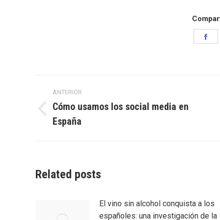
Comparti
Sh
on
Fa
Navegación
ANTERIOR
entre
Cómo usamos los social media en
Entrada
España
entradas
anterior:
Related posts
El vino sin alcohol conquista a los
españoles: una investigación de la