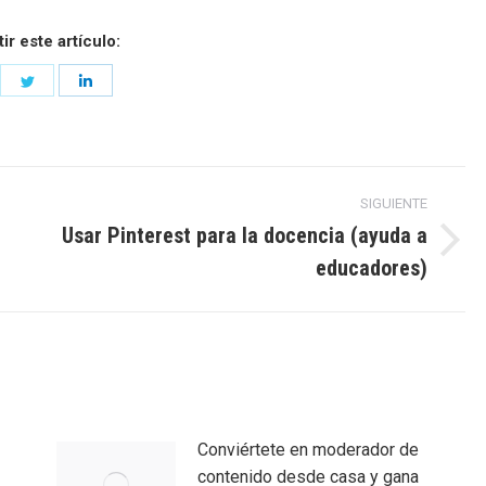
r este artículo:
are
Share
Share
on
on
cebook
Twitter
LinkedIn
SIGUIENTE
Usar Pinterest para la docencia (ayuda a
Entrada
educadores)
siguiente:
Conviértete en moderador de
contenido desde casa y gana