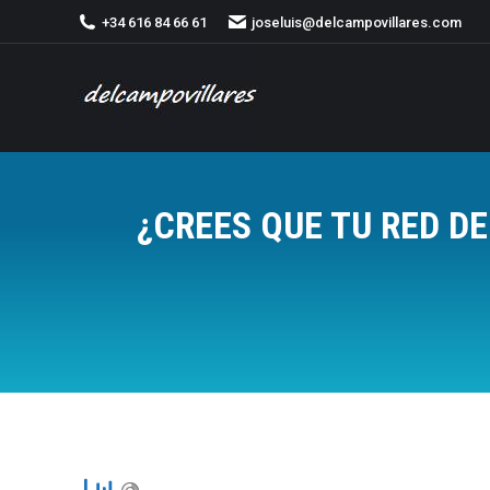
+34 616 84 66 61
joseluis@delcampovillares.com
¿CREES QUE TU RED D