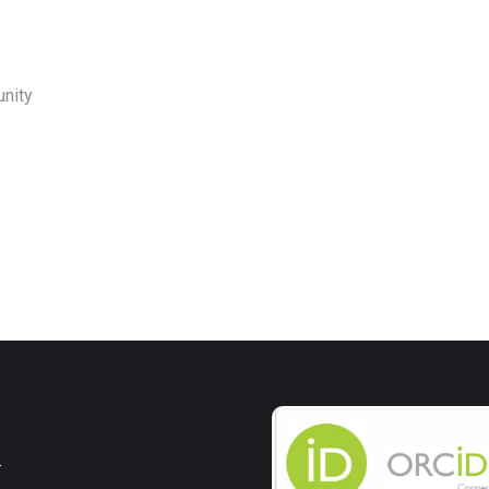
unity
r