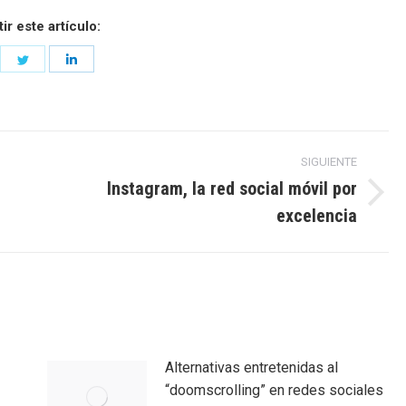
r este artículo:
are
Share
Share
on
on
cebook
Twitter
LinkedIn
SIGUIENTE
Instagram, la red social móvil por
Entrada
excelencia
siguiente:
Alternativas entretenidas al
“doomscrolling” en redes sociales