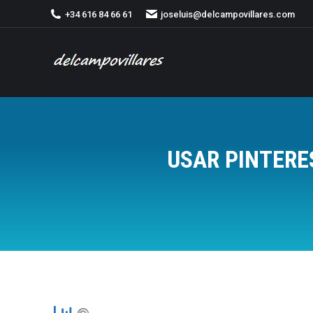
+34 616 84 66 61
joseluis@delcampovillares.com
USAR PINTERE