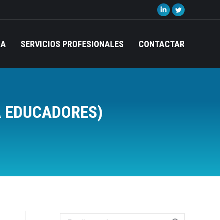
Linkedin
Twitter
page
page
opens
opens
IA
SERVICIOS PROFESIONALES
CONTACTAR
in
in
new
new
window
window
A EDUCADORES)
Search: