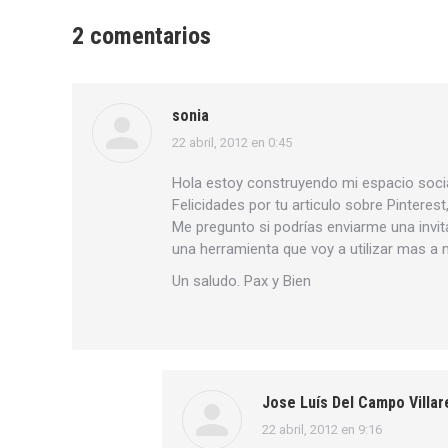
2 comentarios
sonia
22 abril, 2012 en 0:45
dice:
Hola estoy construyendo mi espacio socia
Felicidades por tu articulo sobre Pinterest
Me pregunto si podrías enviarme una invi
una herramienta que voy a utilizar mas a
Un saludo. Pax y Bien
Jose Luís Del Campo Villar
22 abril, 2012 en 9:16
dice: