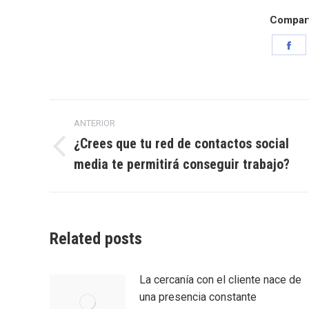
Comparti
Sh
on
Fa
Navegación
ANTERIOR
entre
¿Crees que tu red de contactos social
Entrada
media te permitirá conseguir trabajo?
entradas
anterior:
Related posts
La cercanía con el cliente nace de
una presencia constante