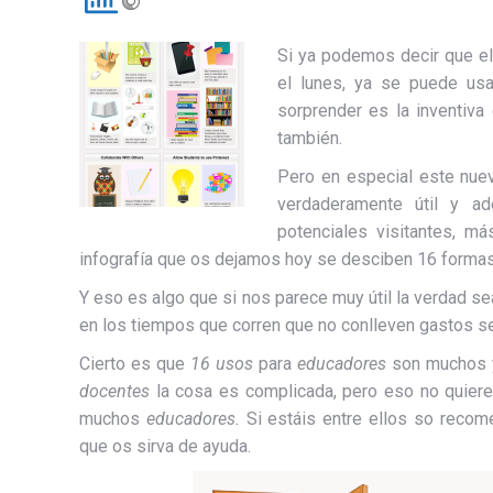
Si ya podemos decir que e
el lunes, ya se puede u
sorprender es la inventiva
también.
Pero en especial este nu
verdaderamente útil y a
potenciales visitantes, m
infografía que os dejamos hoy se desciben 16 forma
Y eso es algo que si nos parece muy útil la verdad se
en los tiempos que corren que no conlleven gastos s
Cierto es que
16 usos
para
educadores
son muchos y
docentes
la cosa es complicada, pero eso no quier
muchos
educadores.
Si estáis entre ellos so recom
que os sirva de ayuda.