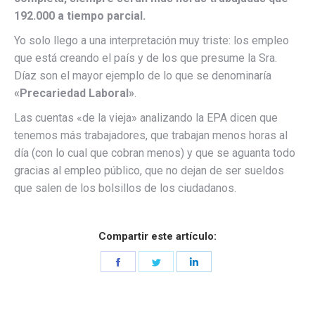
192.000 a tiempo parcial.
Yo solo llego a una interpretación muy triste: los empleo
que está creando el país y de los que presume la Sra.
Díaz son el mayor ejemplo de lo que se denominaría
«Precariedad Laboral»
.
Las cuentas «de la vieja» analizando la EPA dicen que
tenemos más trabajadores, que trabajan menos horas al
día (con lo cual que cobran menos) y que se aguanta todo
gracias al empleo público, que no dejan de ser sueldos
que salen de los bolsillos de los ciudadanos.
Compartir este artículo:
Share
Share
Share
on
on
on
Facebook
Twitter
LinkedIn