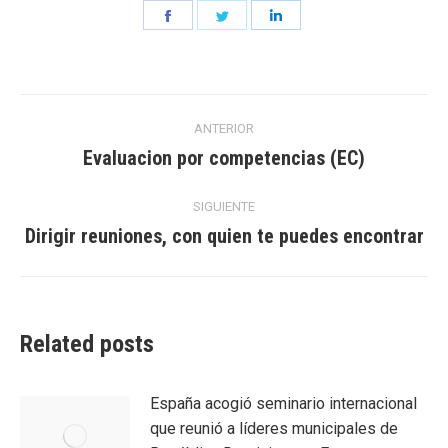
Share
Share
Share
on
on
on
Facebook
Twitter
LinkedIn
Navegación
ANTERIOR
entre
Evaluacion por competencias (EC)
Entrada
anterior:
entradas
SIGUIENTE
Dirigir reuniones, con quien te puedes encontrar
Entrada
siguiente:
Related posts
España acogió seminario internacional
que reunió a líderes municipales de