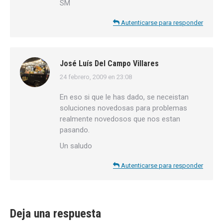
SM
Autenticarse para responder
José Luís Del Campo Villares
24 febrero, 2009 en 23:08
dice:
En eso si que le has dado, se neceistan
soluciones novedosas para problemas
realmente novedosos que nos estan
pasando.
Un saludo
Autenticarse para responder
Deja una respuesta