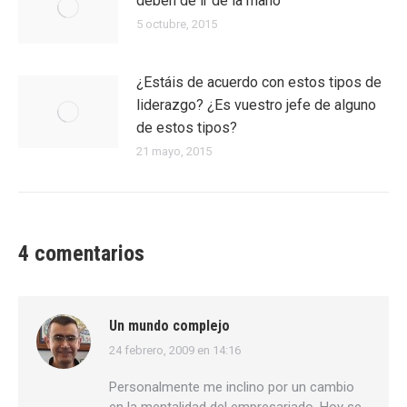
deben de ir de la mano
5 octubre, 2015
¿Estáis de acuerdo con estos tipos de
liderazgo? ¿Es vuestro jefe de alguno
de estos tipos?
21 mayo, 2015
4 comentarios
Un mundo complejo
24 febrero, 2009 en 14:16
dice:
Personalmente me inclino por un cambio