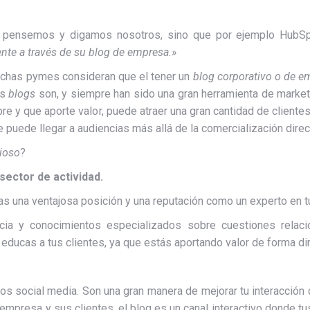
 pensemos y digamos nosotros, sino que por ejemplo HubSpo
ente a través de su blog de ​​empresa.»
chas pymes consideran que el tener un
blog corporativo o de e
os
blogs
son, y siempre han sido una gran herramienta de marketin
ibre y que aporte valor, puede atraer una gran cantidad de cliente
 puede llegar a audiencias más allá de la comercialización direct
ioso
?
sector de actividad.
 una ventajosa posición y una reputación como un experto en tu
cia y conocimientos especializados sobre cuestiones relac
educas a tus clientes, ya que estás aportando valor de forma dire
os social media. Son una gran manera de mejorar tu interacción
empresa y sus clientes, el blog es un canal interactivo donde tu