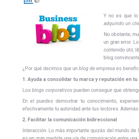
Y no es que lo
adquirido un cli
No obstante, mu
un gran error. L
contenido útil, l
blog convincente
¿Por qué decimos que un
blog de empresa
es
benefic
1. Ayuda a consolidar tu marca y reputación en tu 
Los
blogs corporativos
pueden conseguir que obtengas
En el puedes demostrar tu conocimiento, experien
efectivamente tu autoridad ante tus lectores. Además 
2.
Facilitar la comunicación bidireccional
Interacción. Lo más importante quizás del mundo de l
es en gran medida una vía de comunicación entre una 