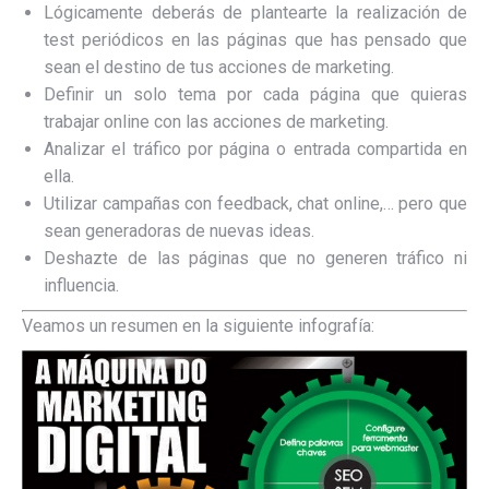
Lógicamente deberás de plantearte la realización de
test periódicos en las páginas que has pensado que
sean el destino de tus acciones de marketing.
Definir un solo tema por cada página que quieras
trabajar online con las acciones de marketing.
Analizar el tráfico por página o entrada compartida en
ella.
Utilizar campañas con feedback, chat online,… pero que
sean generadoras de nuevas ideas.
Deshazte de las páginas que no generen tráfico ni
influencia.
Veamos un resumen en la siguiente infografía: