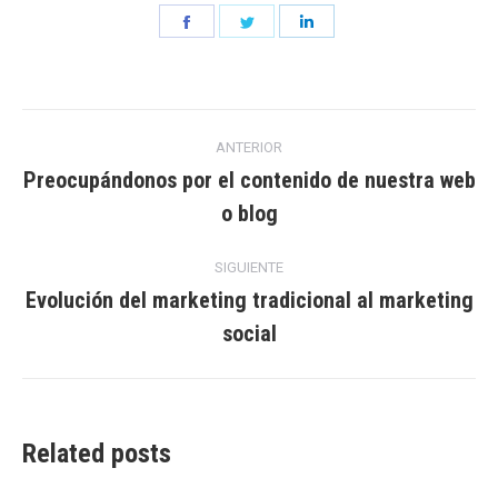
Share
Share
Share
on
on
on
Facebook
Twitter
LinkedIn
Navegación
ANTERIOR
entre
Preocupándonos por el contenido de nuestra web
Entrada
o blog
entradas
anterior:
SIGUIENTE
Evolución del marketing tradicional al marketing
Entrada
social
siguiente:
Related posts