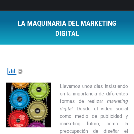
LA MAQUINARIA DEL MARKETING
DIGITAL
Estás aquí:
Llevamos unos días insistiendo
en la importancia de diferentes
formas de realizar
marketing
digital
. Desde el vídeo social
como medio de publicidad y
marketing futuro, como la
preocupación de diseñar el