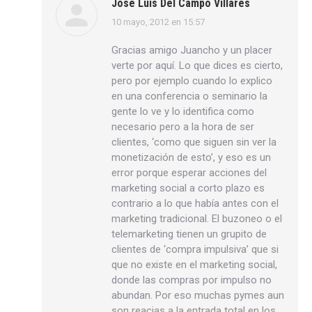
Jose Luís Del Campo Villares
10 mayo, 2012 en 15:57
dice:
Gracias amigo Juancho y un placer
verte por aquí. Lo que dices es cierto,
pero por ejemplo cuando lo explico
en una conferencia o seminario la
gente lo ve y lo identifica como
necesario pero a la hora de ser
clientes, ‘como que siguen sin ver la
monetización de esto’, y eso es un
error porque esperar acciones del
marketing social a corto plazo es
contrario a lo que había antes con el
marketing tradicional. El buzoneo o el
telemarketing tienen un grupito de
clientes de ‘compra impulsiva’ que si
que no existe en el marketing social,
donde las compras por impulso no
abundan. Por eso muchas pymes aun
son reacias a la entrada total en los