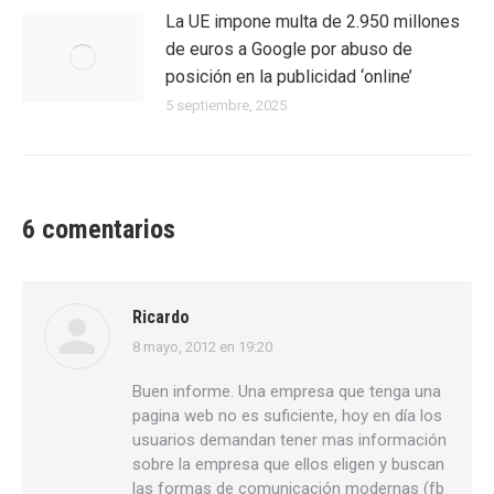
La UE impone multa de 2.950 millones
de euros a Google por abuso de
posición en la publicidad ‘online’
5 septiembre, 2025
6 comentarios
Ricardo
8 mayo, 2012 en 19:20
dice:
Buen informe. Una empresa que tenga una
pagina web no es suficiente, hoy en día los
usuarios demandan tener mas información
sobre la empresa que ellos eligen y buscan
las formas de comunicación modernas (fb