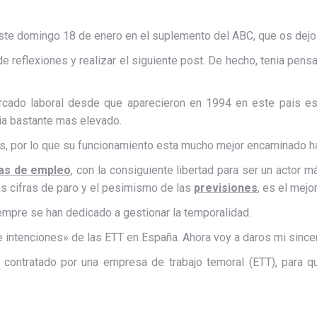
este domingo 18 de enero en el suplemento del ABC, que os dej
e reflexiones y realizar el siguiente post. De hecho, tenia pens
cado laboral desde que aparecieron en 1994 en este pais est
ia bastante mas elevado.
s, por lo que su funcionamiento esta mucho mejor encaminado h
das de empleo
, con la consiguiente libertad para ser un actor 
as cifras de paro y el pesimismo de las
previsiones
, es el mej
mpre se han dedicado a gestionar la temporalidad.
intenciones» de las ETT en España. Ahora voy a daros mi sincer
e contratado por una empresa de trabajo temoral (ETT), para q