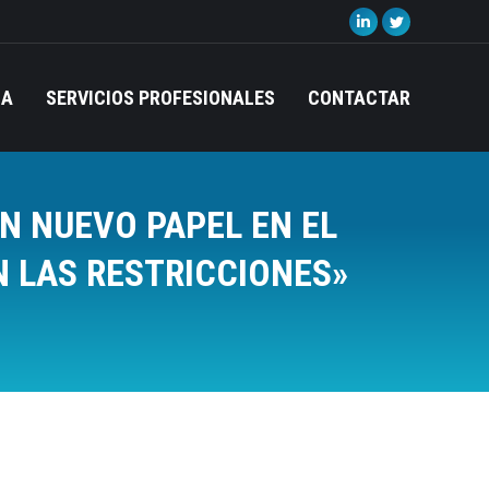
Linkedin
Twitter
page
page
opens
opens
IA
SERVICIOS PROFESIONALES
CONTACTAR
in
in
new
new
window
window
 NUEVO PAPEL EN EL
N LAS RESTRICCIONES»