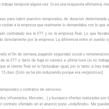
rabajo temporal alguna vez. Si es una respuesta afirmativa, me r
as para cubrir puestos temporales, de duracion determinada y
on cedian a la empresa que realmente lo demandaba, con lo que s
ado contratado era la ETT y no la empresa final. Lo que llevab
o directamente por la empresa. La diferencia entre el sueldo o
ado el fin de semana, pagando seguridad social y remuneracion si
 la ETT y darlo de baja el viernes a ultima hora (si no traba
e al cliente final se lo facturaban igual; por lo tanto si has tra
 15 dias. (Esto se ha ido reduciendo porque era vergonzoso).
 temporales y contratos de servicios.
obs, Infoempleo, Monster,….) y busqueis ofertas realizadas por 
l contrato ofertado en el anuncio pone «indefinido». Me pued