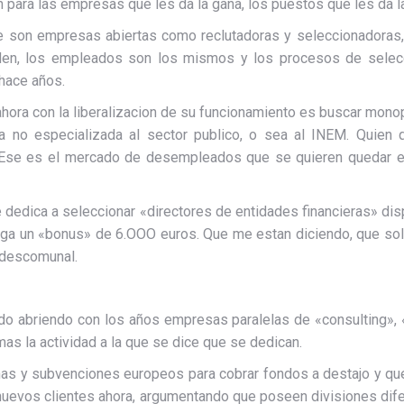
ara las empresas que les da la gana, los puestos que les da la 
ue son empresas abiertas como reclutadoras y seleccionadoras
nden, los empleados son los mismos y los procesos de selecc
hace años.
ora con la liberalizacion de su funcionamiento es buscar monop
 no especializada al sector publico, o sea al INEM. Quien q
 Ese es el mercado de desempleados que se quieren quedar ell
edica a seleccionar «directores de entidades financieras» dis
 paga un «bonus» de 6.OOO euros. Que me estan diciendo, que so
 descomunal.
o abriendo con los años empresas paralelas de «consulting», «t
as la actividad a la que se dice que se dedican.
as y subvenciones europeos para cobrar fondos a destajo y qu
uevos clientes ahora, argumentando que poseen divisiones diferen