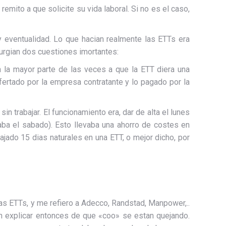
emito a que solicite su vida laboral. Si no es el caso,
 eventualidad. Lo que hacian realmente las ETTs era
urgian dos cuestiones imortantes:
a la mayor parte de las veces a que la ETT diera una
fertado por la empresa contratante y lo pagado por la
n trabajar. El funcionamiento era, dar de alta el lunes
jaba el sabado). Esto llevaba una ahorro de costes en
bajado 15 dias naturales en una ETT, o mejor dicho, por
las ETTs, y me refiero a Adecco, Randstad, Manpower,..
en explicar entonces de que «coo» se estan quejando.