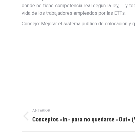
donde no tiene competencia real segun la ley, … y to
vida de los trabajadores empleados por las ETTs.
Consejo: Mejorar el sistema publico de colocacion y 
Navegación
ANTERIOR
entre
Conceptos «In» para no quedarse «Out» (
Entrada
anterior:
entradas