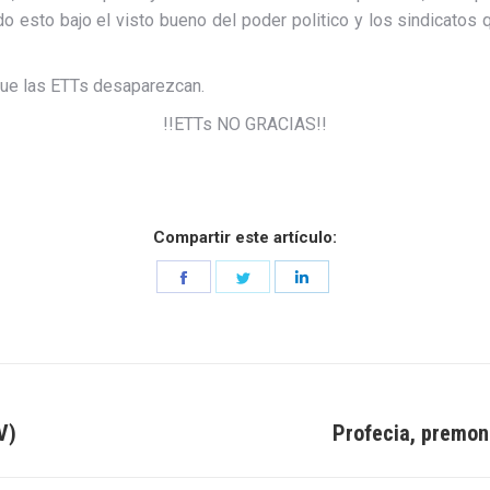
do esto bajo el visto bueno del poder politico y los sindicatos 
que las ETTs desaparezcan.
!!ETTs NO GRACIAS!!
Compartir este artículo:
Share
Share
Share
on
on
on
Facebook
Twitter
LinkedIn
V)
Profecia, premonic
Entrada
siguiente: