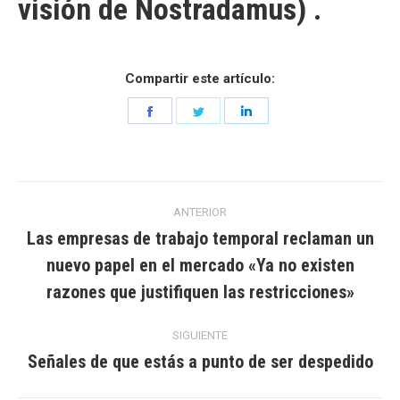
visión de Nostradamus) .
Compartir este artículo:
Share
Share
Share
on
on
on
Facebook
Twitter
LinkedIn
Navegación
ANTERIOR
entre
Las empresas de trabajo temporal reclaman un
nuevo papel en el mercado «Ya no existen
Entrada
entradas
anterior:
razones que justifiquen las restricciones»
SIGUIENTE
Señales de que estás a punto de ser despedido
Entrada
siguiente: