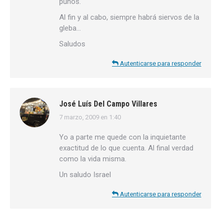
puños.
Al fin y al cabo, siempre habrá siervos de la
gleba…
Saludos
Autenticarse para responder
José Luís Del Campo Villares
7 marzo, 2009 en 1:40
dice:
Yo a parte me quede con la inquietante
exactitud de lo que cuenta. Al final verdad
como la vida misma.
Un saludo Israel
Autenticarse para responder