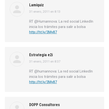
Lamíquiz
31 enero, 2011 en 8:13
dice:
RT @Humannova: La red social LinkedIn
inicia los trámites para salir a bolsa
http://ht.ly/3My87
Estrategia e2i
31 enero, 2011 en 8:37
dice:
RT @humannova: La red social LinkedIn
inicia los trámites para salir a bolsa
http://ht.ly/3My87
DOPP Consultores