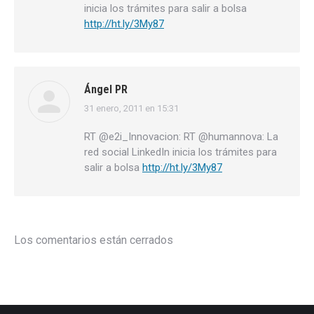
inicia los trámites para salir a bolsa
http://ht.ly/3My87
Ángel PR
31 enero, 2011 en 15:31
dice:
RT @e2i_Innovacion: RT @humannova: La
red social LinkedIn inicia los trámites para
salir a bolsa
http://ht.ly/3My87
Los comentarios están cerrados