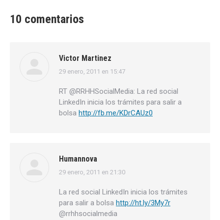
10 comentarios
Victor Martinez
29 enero, 2011 en 15:47
dice:
RT @RRHHSocialMedia: La red social
LinkedIn inicia los trámites para salir a
bolsa
http://fb.me/KDrCAUz0
Humannova
29 enero, 2011 en 21:30
dice:
La red social LinkedIn inicia los trámites
para salir a bolsa
http://ht.ly/3My7r
@rrhhsocialmedia