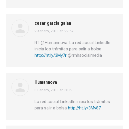
cesar garcia galan
29 enero, 2011 en 22:57
dice:
RT @Humannova: La red social LinkedIn
inicia los trámites para salir a bolsa
http://ht.ly/3My7r
@rrhhsocialmedia
Humannova
31 enero, 2011 en 8:05
dice:
La red social LinkedIn inicia los trámites
para salir a bolsa
http://ht.ly/3My87