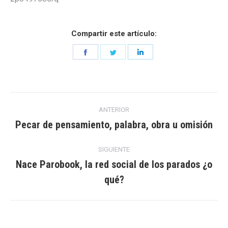
Compartir este artículo:
Share
Share
Share
on
on
on
Facebook
Twitter
LinkedIn
Navegación
ANTERIOR
entre
Pecar de pensamiento, palabra, obra u omisión
Entrada
anterior:
entradas
SIGUIENTE
Nace Parobook, la red social de los parados ¿o
Entrada
qué?
siguiente: