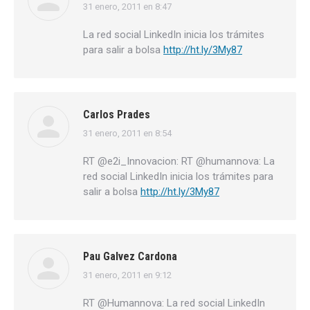
31 enero, 2011 en 8:47
dice:
La red social LinkedIn inicia los trámites
para salir a bolsa
http://ht.ly/3My87
Carlos Prades
31 enero, 2011 en 8:54
dice:
RT @e2i_Innovacion: RT @humannova: La
red social LinkedIn inicia los trámites para
salir a bolsa
http://ht.ly/3My87
Pau Galvez Cardona
31 enero, 2011 en 9:12
dice:
RT @Humannova: La red social LinkedIn