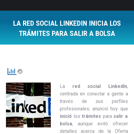
LA RED SOCIAL LINKEDIN INICIA LOS
TRÁMITES PARA SALIR A BOLSA
Estás aquí:
La
red
social LinkedIn
,
centrada en conectar a gente a
través de sus perfiles
profesionales, anunció hoy que
inició
los
trámites
para
salir a
bolsa
, aunque evitó ofrecer
detalles acerca de la Oferta