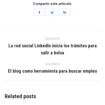
Compartir este artículo:
Share
Share
Share
on
on
on
Facebook
Twitter
LinkedIn
Navegación
ANTERIOR
entre
La red social LinkedIn inicia los trámites para
Entrada
salir a bolsa
entradas
anterior:
SIGUIENTE
El blog como herramienta para buscar empleo
Entrada
siguiente:
Related posts