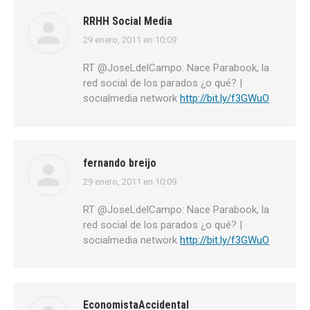
RRHH Social Media
29 enero, 2011 en 10:09
dice:
RT @JoseLdelCampo: Nace Parabook, la
red social de los parados ¿o qué? |
socialmedia network
http://bit.ly/f3GWuO
fernando breijo
29 enero, 2011 en 10:09
dice:
RT @JoseLdelCampo: Nace Parabook, la
red social de los parados ¿o qué? |
socialmedia network
http://bit.ly/f3GWuO
EconomistaAccidental