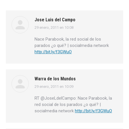
Jose Luis del Campo
29 enero, 2011 en 10:08
dice:
Nace Parabook, la red social de los
parados ¿o qué? | socialmedia network
http://bit.ly/f3GWuO
Warra de los Mundos
29 enero, 2011 en 10:09
dice:
RT @JoseLdelCampo: Nace Parabook, la
red social de los parados ¿o qué? |
socialmedia network
http://bit.ly/f3GWuO