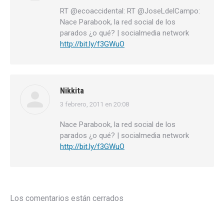
RT @ecoaccidental: RT @JoseLdelCampo:
Nace Parabook, la red social de los
parados ¿o qué? | socialmedia network
http://bit.ly/f3GWuO
Nikkita
3 febrero, 2011 en 20:08
dice:
Nace Parabook, la red social de los
parados ¿o qué? | socialmedia network
http://bit.ly/f3GWuO
Los comentarios están cerrados