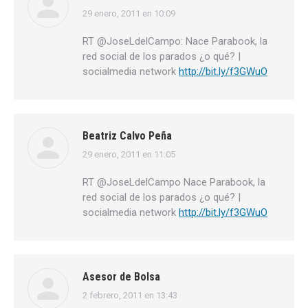
29 enero, 2011 en 10:09
dice:
RT @JoseLdelCampo: Nace Parabook, la
red social de los parados ¿o qué? |
socialmedia network
http://bit.ly/f3GWuO
Beatriz Calvo Peña
29 enero, 2011 en 11:05
dice:
RT @JoseLdelCampo Nace Parabook, la
red social de los parados ¿o qué? |
socialmedia network
http://bit.ly/f3GWuO
Asesor de Bolsa
2 febrero, 2011 en 13:43
dice: