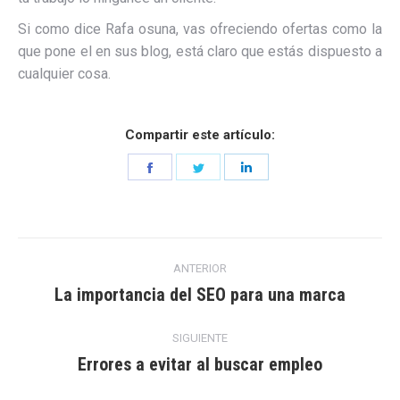
Si como dice Rafa osuna, vas ofreciendo ofertas como la
que pone el en sus blog, está claro que estás dispuesto a
cualquier cosa.
Compartir este artículo:
Share
Share
Share
on
on
on
Facebook
Twitter
LinkedIn
Navegación
ANTERIOR
entre
La importancia del SEO para una marca
Entrada
anterior:
entradas
SIGUIENTE
Errores a evitar al buscar empleo
Entrada
siguiente: