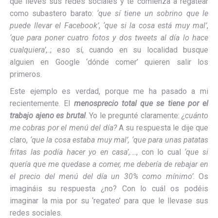
que lleves sus redes sociales y te comienza a regatear
como subastero barato:
‘que sí tiene un sobrino que le
puede llevar el Facebook’
,
‘que si la cosa está muy mal’
,
‘que para poner cuatro fotos y dos tweets al día lo hace
cualquiera’
,..; eso sí, cuando en su localidad busque
alguien en Google ‘dónde comer’ quieren salir los
primeros.
Este ejemplo es verdad, porque me ha pasado a mi
recientemente. El
menosprecio total que se tiene por el
trabajo ajeno es brutal
. Yo le pregunté claramente:
¿cuánto
me cobras por el menú del día?
A su respuesta le dije que
claro,
‘que la cosa estaba muy mal’, ‘que para unas patatas
fritas las podía hacer yo en casa’
,…., con lo cual
‘que si
quería que me quedase a comer, me debería de rebajar en
el precio del menú del día un 30% como mínimo’
. Os
imagináis su respuesta ¿no? Con lo cuál os podéis
imaginar la mia por su ‘regateo’ para que le llevase sus
redes sociales.