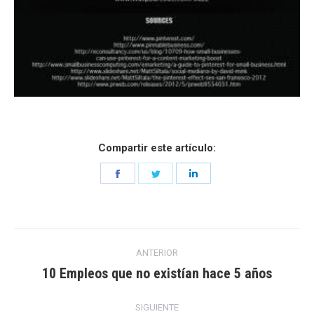
Compartir este artículo:
Share
Share
Share
on
on
on
Facebook
Twitter
LinkedIn
Navegación
ANTERIOR
entre
10 Empleos que no existían hace 5 años
Entrada
anterior:
entradas
SIGUIENTE