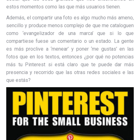
estos momentos como las que más usuarios tienen.
Además, el compartir una foto es algo mucho más ameno,
sencillo y produce menos complejo de que me cataloguen
como ‘evangelizador de una marca’ que si lo que
compartiese fuese un comentario o un estado. La gente
es más proclive a ‘menear’ y poner ‘me gustas’ en las
fotos que en los textos, entonces ¿por qué no potencias
más tu Pinterest si está claro que te puede dar más
presencia y recorrido que las otras redes sociales e las
que estás?