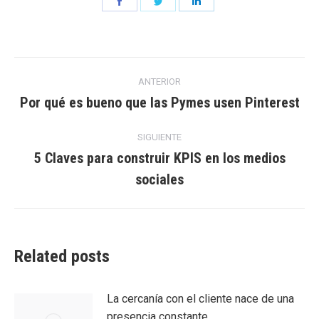
Share
Share
Share
on
on
on
Facebook
Twitter
LinkedIn
Navegación
ANTERIOR
entre
Por qué es bueno que las Pymes usen Pinterest
Entrada
anterior:
entradas
SIGUIENTE
5 Claves para construir KPIS en los medios
Entrada
sociales
siguiente:
Related posts
La cercanía con el cliente nace de una
presencia constante