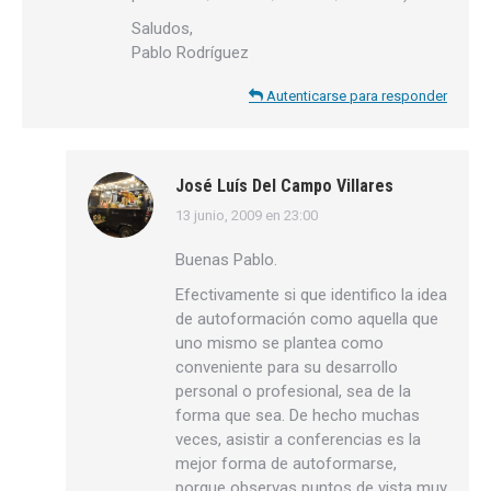
Saludos,
Pablo Rodríguez
Autenticarse para responder
José Luís Del Campo Villares
13 junio, 2009 en 23:00
dice:
Buenas Pablo.
Efectivamente si que identifico la idea
de autoformación como aquella que
uno mismo se plantea como
conveniente para su desarrollo
personal o profesional, sea de la
forma que sea. De hecho muchas
veces, asistir a conferencias es la
mejor forma de autoformarse,
porque observas puntos de vista muy