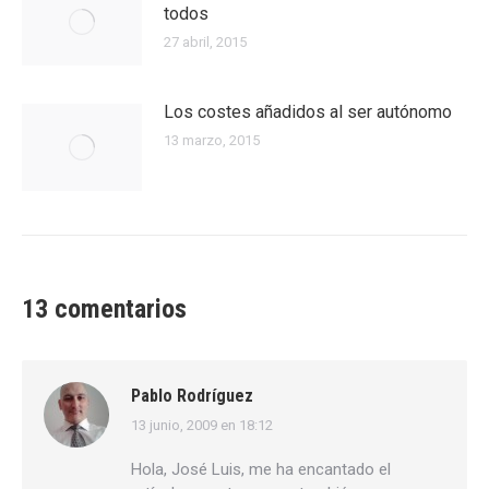
todos
27 abril, 2015
Los costes añadidos al ser autónomo
13 marzo, 2015
13 comentarios
Pablo Rodríguez
13 junio, 2009 en 18:12
dice:
Hola, José Luis, me ha encantado el