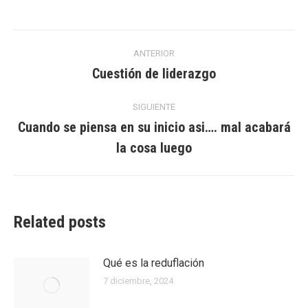
Facebook
Twitter
LinkedIn
Navegación
ANTERIOR
entre
Cuestión de liderazgo
Entrada
anterior:
entradas
SIGUIENTE
Cuando se piensa en su inicio asi…. mal acabará
Entrada
la cosa luego
siguiente:
Related posts
Qué es la reduflación
7 diciembre, 2024