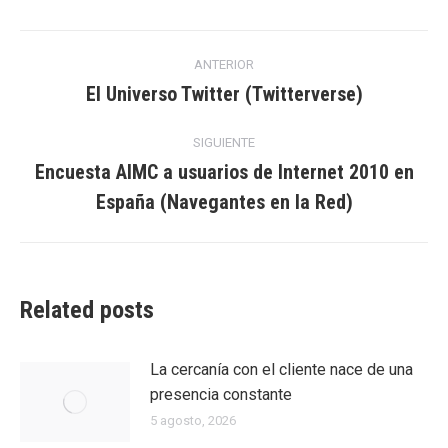
Facebook
Twitter
LinkedIn
Navegación
ANTERIOR
entre
El Universo Twitter (Twitterverse)
Entrada
anterior:
entradas
SIGUIENTE
Encuesta AIMC a usuarios de Internet 2010 en
Entrada
España (Navegantes en la Red)
siguiente:
Related posts
La cercanía con el cliente nace de una
presencia constante
5 agosto, 2026