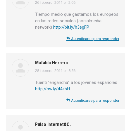
26 febrero, 2011 en 2:06
dice:
Tiempo medio que gastamos los europeos
en las redes sociales (socialmedia
network)
http://bit.ly/h3egFP
Autenticarse para responder
Mafalda Herrera
28 febrero, 2011 en 8:56
dice:
Tuenti "engancha" a los jóvenes españoles
http://ow.ly/44zbH
Autenticarse para responder
Pulso Internet&C.