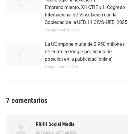
Emprendimiento, XII CTIE y II Cogreso
Internacional de Vinculación con la
Sociedad de la UEB, III CIVS-UEB, 2025
24 septiembre, 2025
La UE impone multa de 2.950 millones
de euros a Google por abuso de
posición en la publicidad ‘online’
5 septiembre, 2025
7 comentarios
RRHH Social Media
26 febrero, 2011 en 0:05
dice: