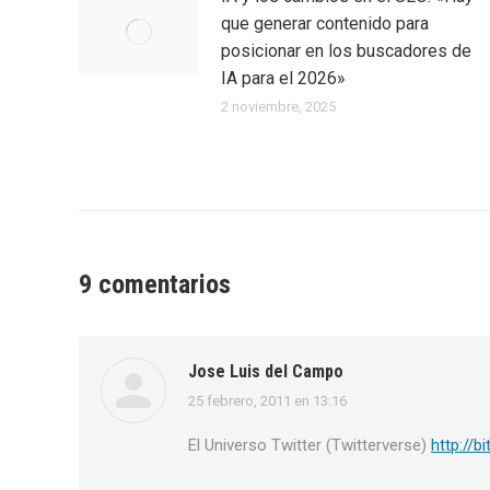
que generar contenido para
posicionar en los buscadores de
IA para el 2026»
2 noviembre, 2025
9 comentarios
Jose Luis del Campo
25 febrero, 2011 en 13:16
dice:
El Universo Twitter (Twitterverse)
http://bit