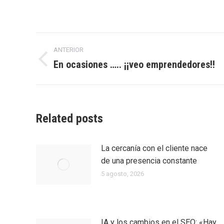
Navegación
ANTERIOR
entre
En ocasiones ….. ¡¡veo emprendedores!!
Entrada
anterior:
entradas
Related posts
La cercanía con el cliente nace
de una presencia constante
5 agosto, 2026
IA y los cambios en el SEO: «Hay