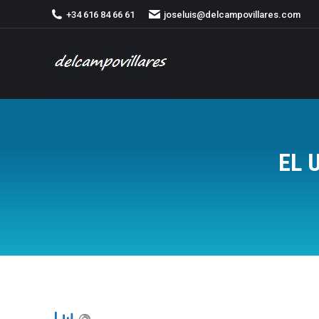
+34 616 84 66 61
joseluis@delcampovillares.com
EL 