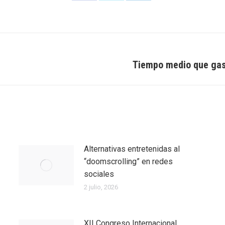
on
on
on
Facebook
Twitter
LinkedIn
Tiempo medio que gast
Entrada
siguiente:
Alternativas entretenidas al
“doomscrolling” en redes
sociales
2 julio, 2026
XII Congreso Internacional