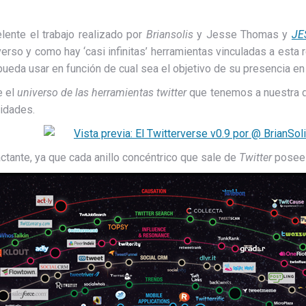
ente el trabajo realizado por
Briansolis
y Jesse Thomas y
JE
erso y como hay ‘casi infinitas’ herramientas vinculadas a esta 
pueda usar en función de cual sea el objetivo de su presencia en
e el
universo de las herramientas twitter
que tenemos a nuestra di
idades.
ctante, ya que cada anillo concéntrico que sale de
Twitter
posee u