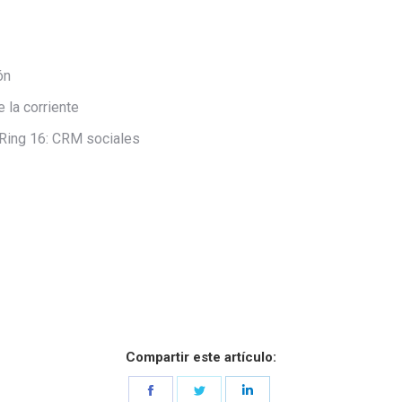
ón
e la corriente
 Ring 16: CRM sociales
Compartir este artículo:
Share
Share
Share