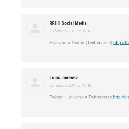
RRHH Social Media
25 febrero, 2011 en 13:17
dice:
El Universo Twitter (Twitterverse)
http://
Louis Jiménez
25 febrero, 2011 en 15:13
dice:
Twitter + Universe = Twitterverse
http://bi