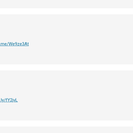
fb.me/We9ze3At
t.ly/fY2jvL