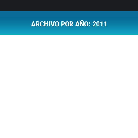
ARCHIVO POR AÑO:
2011
Estás aquí:
¿Cómo conseguir suscriptores a tu blog?
Social Media
Por
Jose Luis Del Campo Villares
6 febrero, 2011
12 Comments
Este post está más pensado en los que son
usuarios de blogs y disfrutan con ello. Por lo tanto
si no sois de ese perfil 2.0 os animo igualmente a
que lo leais, que nunca está demás.