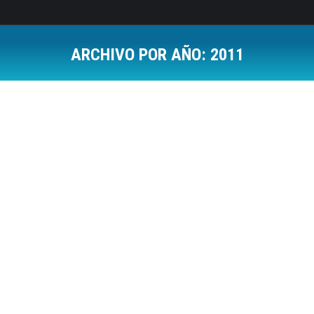
ARCHIVO POR AÑO:
2011
Estás aquí:
A vueltas con el Klout
Social Media
Por
Jose Luis Del Campo Villares
2 noviembre, 2011
Deja un comentario
Francamente, llevamos desde el 26 de octubre en
que Klout cambió el algoritmo para realizar su
cálculo en una situación cuando menos
preocupante.