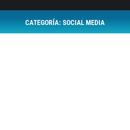
CATEGORÍA:
SOCIAL MEDIA
Estás aquí:
Las seis acciones que toda empresa debe
de hacer en los social media (#infografia)
Social Media
Por
Jose Luis Del Campo Villares
25 marzo, 2012
2 Comments
Ayer mismo di un curso sobre como debe de ser la
entrada de una empresa en los social media.