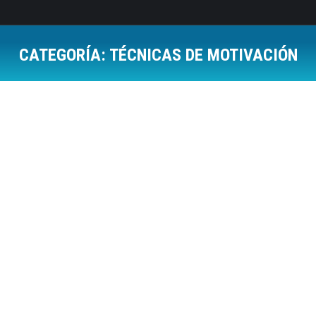
CATEGORÍA:
TÉCNICAS DE MOTIVACIÓN
Estás aquí:
Engagement
Capacidad de Liderazgo
,
Técnicas de Motivación
,
Trabajo
en Equipo
Por
Jose Luis Del Campo Villares
24 febrero, 2009
4 Comments
He visto este articulo sobre este termino
realmente puesto de moda recientemente y creo