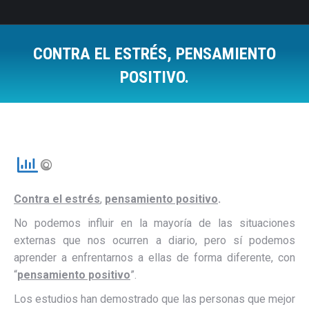
CONTRA EL ESTRÉS, PENSAMIENTO
POSITIVO.
Estás aquí:
Contra el estrés
,
pensamiento positivo
.
No podemos influir en la mayoría de las situaciones
externas que nos ocurren a diario, pero sí podemos
aprender a enfrentarnos a ellas de forma diferente, con
“
pensamiento positivo
”.
Los estudios han demostrado que las personas que mejor