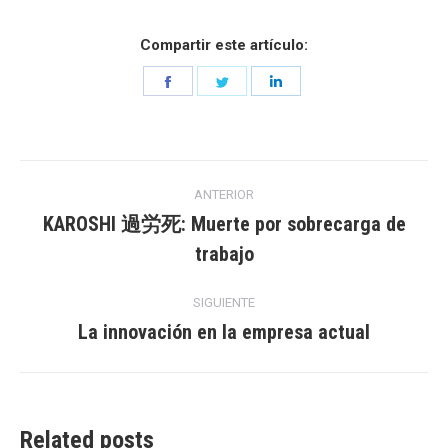
Compartir este artículo:
Share
Share
Share
on
on
on
Facebook
Twitter
LinkedIn
Navegación
ANTERIOR
entre
KAROSHI 過労死: Muerte por sobrecarga de
Entrada
trabajo
entradas
anterior:
SIGUIENTE
La innovación en la empresa actual
Entrada
siguiente:
Related posts