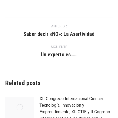
on
on
on
Facebook
Twitter
LinkedIn
Navegación
ANTERIOR
entre
Saber decir «NO»: La Asertividad
Entrada
anterior:
entradas
SIGUIENTE
Un experto es……
Entrada
siguiente:
Related posts
XII Congreso Internacional Ciencia,
Tecnología, Innovación y
Emprendimiento, XII CTIE y II Cogreso