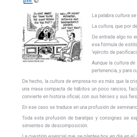
La palabra
cultura
se
La
cultura,
que por def
De entrada algo no e
esa fórmula de estilo
‘ejército de pacificació
Aunque la
cultura de
pertenencia, y para 
De hecho, la
cultura de empresa
no es más que la cri
una masa compacta de hábitos un poco rancios, facil
convierte en historia oficial, con sus héroes y sus fie
En ese caso se traduce en una profusión de seminari
Toda esta profusión de baratijas y consignas se ex
simientes de descomposición.
La cuestión esencial que se plantea hoy en día en e