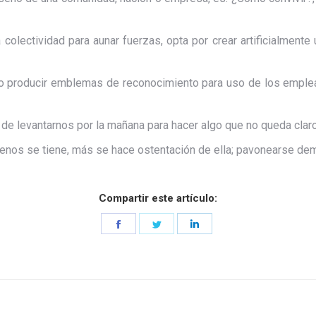
olectividad para aunar fuerzas, opta por crear artificialmente
vo producir emblemas de reconocimiento para uso de los emple
e levantarnos por la mañana para hacer algo que no queda claro l
menos se tiene, más se hace ostentación de ella; pavonearse d
Compartir este artículo:
Share
Share
Share
on
on
on
Facebook
Twitter
LinkedIn