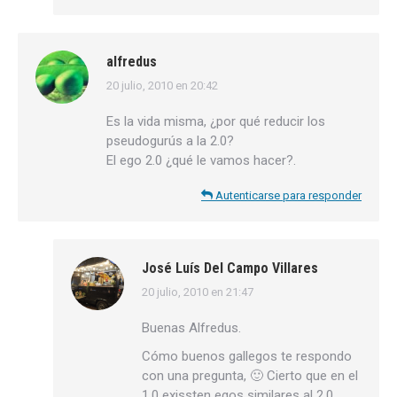
alfredus
20 julio, 2010 en 20:42
dice:
Es la vida misma, ¿por qué reducir los
pseudogurús a la 2.0?
El ego 2.0 ¿qué le vamos hacer?.
Autenticarse para responder
José Luís Del Campo Villares
20 julio, 2010 en 21:47
dice:
Buenas Alfredus.
Cómo buenos gallegos te respondo
con una pregunta, 🙂 Cierto que en el
1.0 exissten egos similares al 2.0,