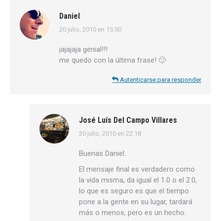
Daniel
20 julio, 2010 en 15:50
dice:
jajajaja genial!!!
me quedo con la última frase! 🙂
Autenticarse para responder
José Luís Del Campo Villares
20 julio, 2010 en 22:18
dice:
Buenas Daniel.
El mensaje final es verdadero como
la vida misma, da igual el 1.0 o el 2.0,
lo que es seguro es que el tiempo
pone a la gente en su lugar, tardará
más o menos, pero es un hecho.