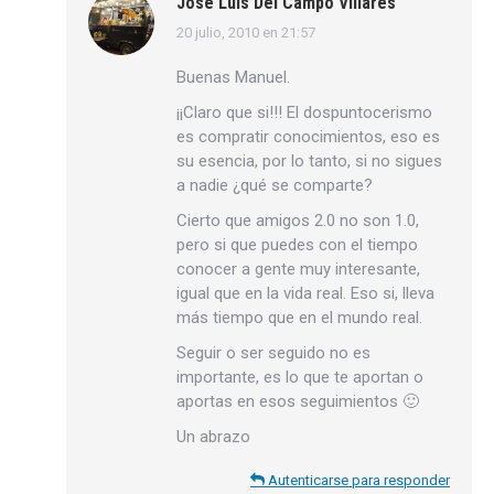
José Luís Del Campo Villares
20 julio, 2010 en 21:57
dice:
Buenas Manuel.
¡¡Claro que si!!! El dospuntocerismo
es compratir conocimientos, eso es
su esencia, por lo tanto, si no sigues
a nadie ¿qué se comparte?
Cierto que amigos 2.0 no son 1.0,
pero si que puedes con el tiempo
conocer a gente muy interesante,
igual que en la vida real. Eso si, lleva
más tiempo que en el mundo real.
Seguir o ser seguido no es
importante, es lo que te aportan o
aportas en esos seguimientos 🙂
Un abrazo
Autenticarse para responder