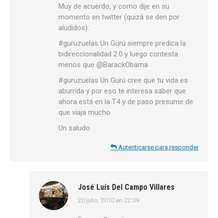
Muy de acuerdo, y como dije en su
momento en twitter (quizá se den por
aludidos):
#guruzuelas Un Gurú siempre predica la
bidireccionalidad 2.0 y luego contesta
menos que @BarackObama
#guruzuelas Un Gurú cree que tu vida es
aburrida y por eso te interesa saber que
ahora está en la T4 y de paso presume de
que viaja mucho
Un saludo
Autenticarse para responder
José Luís Del Campo Villares
20 julio, 2010 en 22:09
dice: