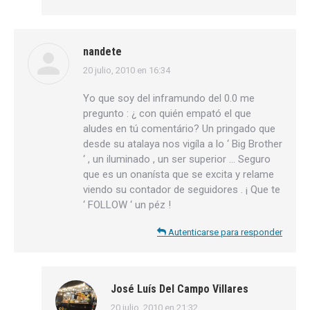
nandete
20 julio, 2010 en 16:34
dice:
Yo que soy del inframundo del 0.0 me
pregunto : ¿ con quién empató el que
aludes en tú comentário? Un pringado que
desde su atalaya nos vigíla a lo ‘ Big Brother
‘ , un iluminado , un ser superior … Seguro
que es un onanísta que se excita y relame
viendo su contador de seguidores . ¡ Que te
‘ FOLLOW ‘ un péz !
Autenticarse para responder
José Luís Del Campo Villares
20 julio, 2010 en 21:32