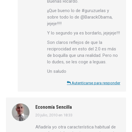
Buenas Ricardo.
¡¡Que bueno lo de #guruzuelas y
sobre todo lo de @BarackObama,
jejeje!!!!
Y lo segundo ya es bordarlo, jejejeje!!!
Son claros reflejos de que la
reciprocidad en esto del 2.0 es más
de boquilla que una realidad. Pero no
lo dudes, se les coge a leguas.
Un saludo
Autenticarse para responder
Economía Sencilla
20 julio, 2010 en 18:33
dice:
Añadiría yo otra característica habitual de