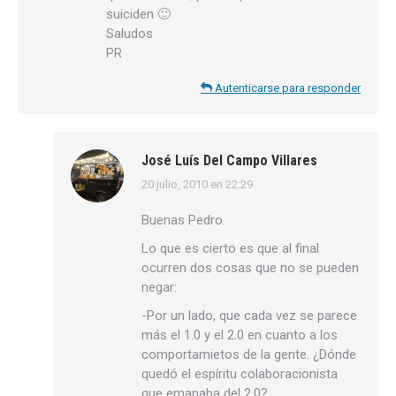
suiciden 🙂
Saludos
PR
Autenticarse para responder
José Luís Del Campo Villares
20 julio, 2010 en 22:29
dice:
Buenas Pedro.
Lo que es cierto es que al final
ocurren dos cosas que no se pueden
negar:
-Por un lado, que cada vez se parece
más el 1.0 y el 2.0 en cuanto a los
comportamietos de la gente. ¿Dónde
quedó el espíritu colaboracionista
que emanaba del 2.0?.