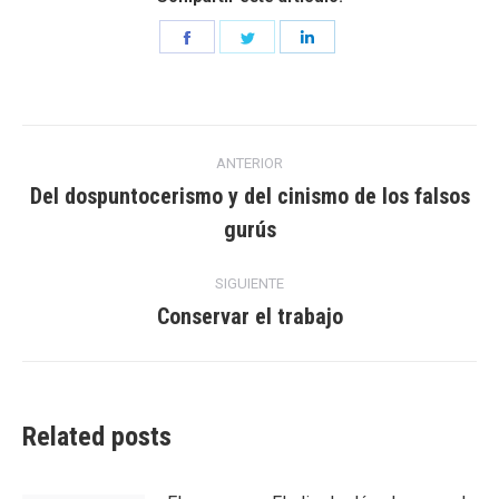
Share
Share
Share
on
on
on
Facebook
Twitter
LinkedIn
Navegación
ANTERIOR
entre
Del dospuntocerismo y del cinismo de los falsos
Entrada
gurús
entradas
anterior:
SIGUIENTE
Conservar el trabajo
Entrada
siguiente:
Related posts