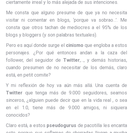
ciertamente irreal y lo más alejada de sus intenciones.
Me consta que alguno presume de que ya no necesita
visitar ni comentar en blogs, ‘porque va sobrao…’. Me
consta que otros tachan de mediocres a el 95% de los
blogs y bloggers (y son palabras textuales).
Pero es aquí donde surge el
cinismo
que engloba a estos
personajes. ¿Por qué entonces andan a la caza del
follower, del seguidor de
Twitter
,…, y demás historias,
cuando presumen de no necesitar de los demás, claro
está, en petit comite?
Y mi reflexión de hoy va aún más allá. Una cuenta de
Twitter
que tenga más de 9.000 seguidores, seamos
sinceros, ¿alguien puede decir que en la vida real , o sea
en el 1.0, tiene más de 9.000 amigos, ni siquiera
conocidos?
Claro está, a estos
pseudogurus
de pacotilla les encanta
esto, porque sus soflamas de chorradas llegan a mucha