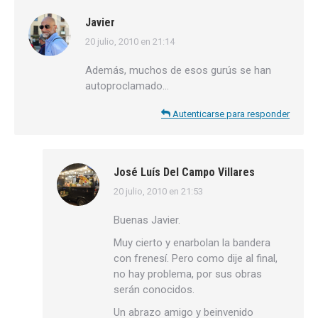
Javier
20 julio, 2010 en 21:14
dice:
Además, muchos de esos gurús se han
autoproclamado…
Autenticarse para responder
José Luís Del Campo Villares
20 julio, 2010 en 21:53
dice:
Buenas Javier.
Muy cierto y enarbolan la bandera
con frenesí. Pero como dije al final,
no hay problema, por sus obras
serán conocidos.
Un abrazo amigo y beinvenido