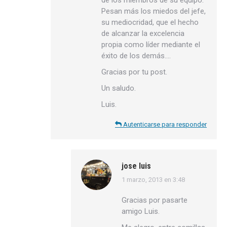
de los miembros de su equipo.
Pesan más los miedos del jefe,
su mediocridad, que el hecho
de alcanzar la excelencia
propia como líder mediante el
éxito de los demás….
Gracias por tu post.
Un saludo.
Luis.
Autenticarse para responder
jose luis
1 marzo, 2013 en 3:48
dice:
Gracias por pasarte
amigo Luis.