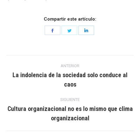
Compartir este artículo:
Share
Share
Share
on
on
on
Facebook
Twitter
LinkedIn
Navegación
ANTERIOR
entre
La indolencia de la sociedad solo conduce al
Entrada
caos
entradas
anterior:
SIGUIENTE
Cultura organizacional no es lo mismo que clima
Entrada
organizacional
siguiente: