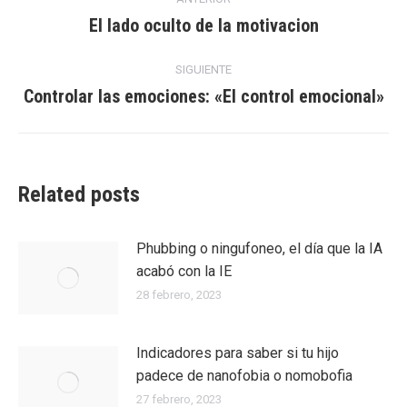
entre
El lado oculto de la motivacion
Entrada
anterior:
entradas
SIGUIENTE
Controlar las emociones: «El control emocional»
Entrada
siguiente:
Related posts
Phubbing​ o ningufoneo, el día que la IA
acabó con la IE
28 febrero, 2023
Indicadores para saber si tu hijo
padece de nanofobia o nomobofia
27 febrero, 2023