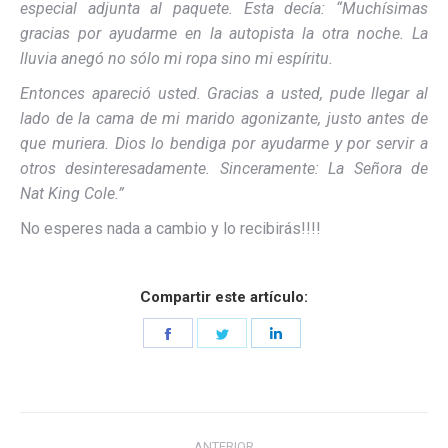
especial adjunta al paquete. Esta decía: “Muchísimas
gracias por ayudarme en la autopista la otra noche. La
lluvia anegó no sólo mi ropa sino mi espíritu.
Entonces apareció usted. Gracias a usted, pude llegar al
lado de la cama de mi marido agonizante, justo antes de
que muriera. Dios lo bendiga por ayudarme y por servir a
otros desinteresadamente. Sinceramente: La Señora de
Nat King Cole.”
No esperes nada a cambio y lo recibirás!!!!
Compartir este artículo:
Share
Share
Share
on
on
on
Facebook
Twitter
LinkedIn
Navegación
ANTERIOR