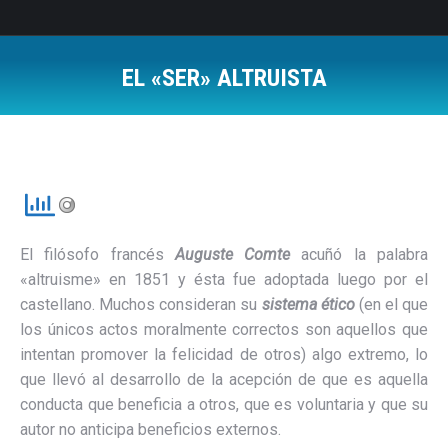
EL «SER» ALTRUISTA
Estás aquí:
El filósofo francés
Auguste Comte
acuñó la palabra
«altruisme» en 1851 y ésta fue adoptada luego por el
castellano. Muchos consideran su
sistema ético
(en el que
los únicos actos moralmente correctos son aquellos que
intentan promover la felicidad de otros) algo extremo, lo
que llevó al desarrollo de la acepción de que es aquella
conducta que beneficia a otros, que es voluntaria y que su
autor no anticipa beneficios externos.