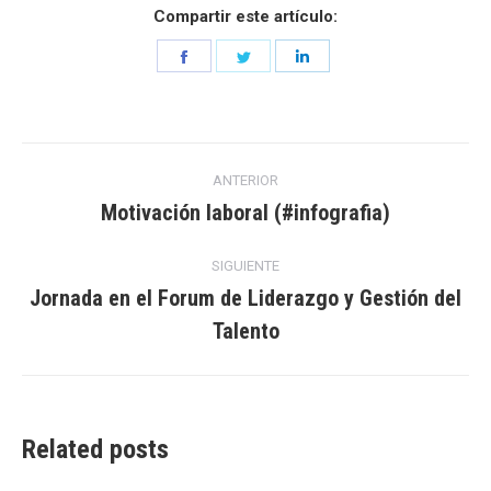
Compartir este artículo:
Share
Share
Share
on
on
on
Facebook
Twitter
LinkedIn
Navegación
ANTERIOR
entre
Motivación laboral (#infografia)
Entrada
anterior:
entradas
SIGUIENTE
Jornada en el Forum de Liderazgo y Gestión del
Entrada
Talento
siguiente:
Related posts