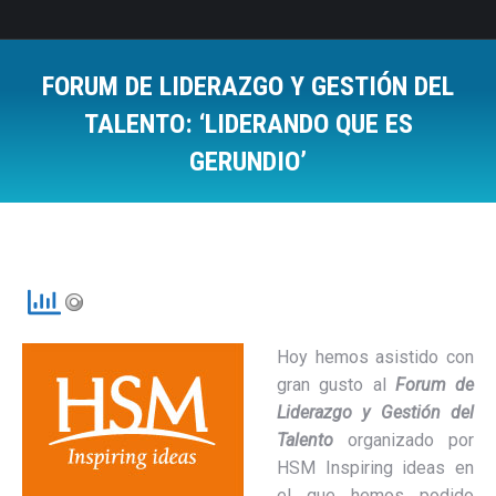
FORUM DE LIDERAZGO Y GESTIÓN DEL
TALENTO: ‘LIDERANDO QUE ES
GERUNDIO’
Estás aquí:
Hoy hemos asistido con
gran gusto al
Forum de
Liderazgo y Gestión del
Talento
organizado por
HSM Inspiring ideas en
el que hemos podido