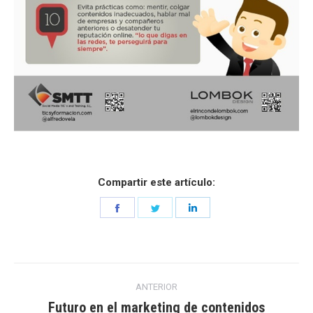
Compartir este artículo:
Share
Share
Share
on
on
on
Facebook
Twitter
LinkedIn
Navegación
ANTERIOR
entre
Futuro en el marketing de contenidos
Entrada