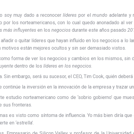
no soy muy dado a reconocer
líderes
por el
mundo
adelante y 
do por los norteamericanos, con lo cual quedo anonadado al ve
s más influyentes
en los
negocios
durante este años pasado
20
añadir o quitar líderes que hayan influido en los negocios a lo l
s motivos están mejores ocultos y sin ser demasiado vistos.
omo forma de ver los negocios y cambios en los mismos, sin du
luyente
dentro de los
líderes en los negocios
.
. Sin embargo, será su sucesor, el CEO, Tim Cook, quién deberá 
ontinúe la inversión en la innovación de la empresa y trazar un 
ste estudio norteamericano como de ‘sobrio gobierno’ que muest
e sus fronteras.
s es visto como síntoma de influencia. Yo más bien diría que cu
te en ‘estrella’.
s. Empresario de Silicon Valley y profesor de la Universidad