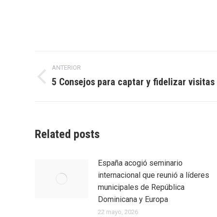
Navegación
ANTERIOR
entre
5 Consejos para captar y fidelizar visitas
Entrada
anterior:
entradas
Related posts
España acogió seminario
internacional que reunió a líderes
municipales de República
Dominicana y Europa
22 mayo, 2026