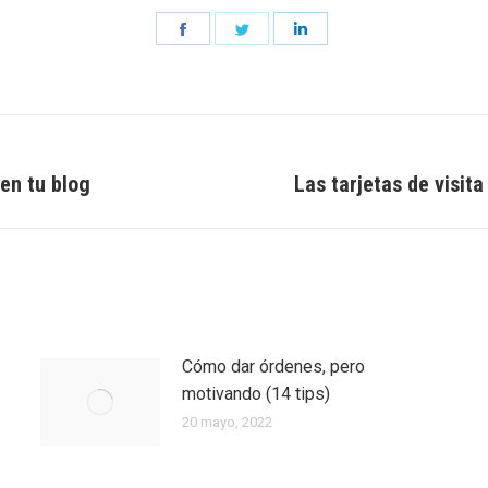
Share
Share
Share
on
on
on
Facebook
Twitter
LinkedIn
 en tu blog
Las tarjetas de visit
Entrada
siguiente:
Cómo dar órdenes, pero
motivando (14 tips)
20 mayo, 2022