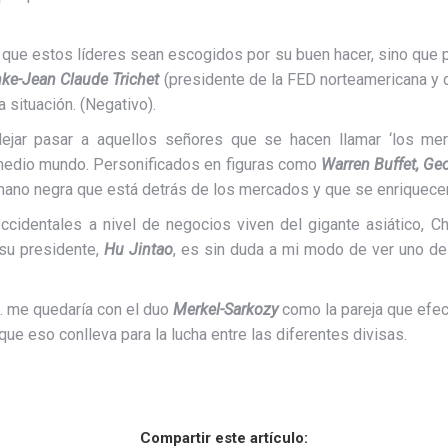
 que estos líderes sean escogidos por su buen hacer, sino que por
ke-Jean Claude Trichet
(presidente de la FED norteamericana y 
 situación. (Negativo).
jar pasar a aquellos señores que se hacen llamar ‘los merca
 medio mundo. Personificados en figuras como
Warren Buffet, Ge
mano negra que está detrás de los mercados y que se enriquecen d
ccidentales a nivel de negocios viven del gigante asiático, 
 su presidente,
Hu Jintao
, es sin duda a mi modo de ver uno d
. me quedaría con el duo
Merkel-Sarkozy
como la pareja que efe
ue eso conlleva para la lucha entre las diferentes divisas.
Compartir este artículo: