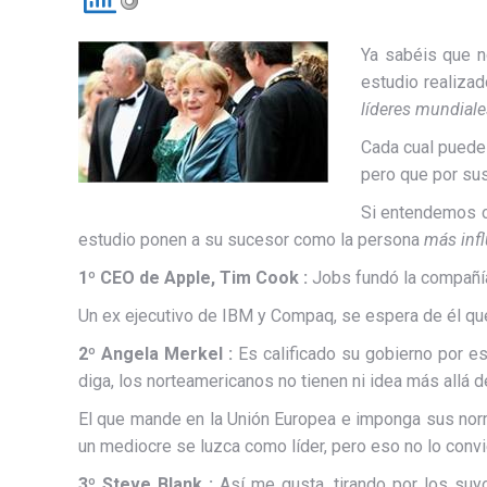
Ya sabéis que 
estudio realiza
líderes mundiale
Cada cual puede 
pero que por su
Si entendemos c
estudio ponen a su sucesor como la persona
más inf
1º CEO de Apple, Tim Cook :
Jobs fundó la compañía
Un ex ejecutivo de IBM y Compaq, se espera de él que c
2º Angela Merkel :
Es calificado su gobierno por e
diga, los norteamericanos no tienen ni idea más allá d
El que mande en la Unión Europea e imponga sus norma
un mediocre se luzca como líder, pero eso no lo convier
3º Steve Blank :
Así me gusta, tirando por los suyo