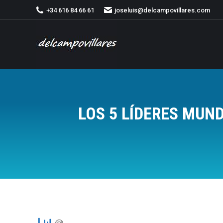
+34 616 84 66 61
joseluis@delcampovillares.com
LOS 5 LÍDERES MUN