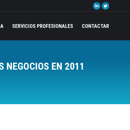
Linkedin
Twitter
page
page
opens
opens
IA
SERVICIOS PROFESIONALES
CONTACTAR
in
in
new
new
window
window
S NEGOCIOS EN 2011