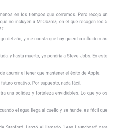
menos en los tiempos que corremos. Pero recojo un
r que no incluyen a Mr.Obama, en el que recogen los
5
11
.
argo del año, y me consta que hay quien ha influido más
da, y hasta muerto, yo pondría a Steve Jobs. En este
de asumir el tener que mantener el éxito de Apple.
futuro creativo. Por supuesto, nada fácil.
ra una solidez y fortaleza envidiables. Lo que yo os
ando el agua llega al cuello y se hunde, es fácil que
 de Stanford. Lanzó el llamado ‘Lean Launchpad’ para