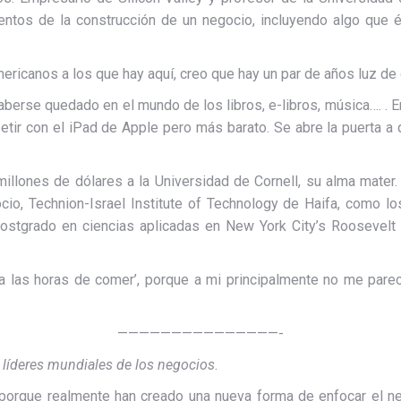
tos de la construcción de un negocio, incluyendo algo que él
ericanos a los que hay aquí, creo que hay un par de años luz de 
rse quedado en el mundo de los libros, e-libros, música…. . En 
mpetir con el iPad de Apple pero más barato. Se abre la puerta a
 millones de dólares a la Universidad de Cornell, su alma mater
cio, Technion-Israel Institute of Technology de Haifa, como l
ostgrado en ciencias aplicadas en New York City’s Roosevelt 
a a las horas de comer’, porque a mi principalmente no me par
———————————————-
e
líderes mundiales de los negocios
.
, porque realmente han creado una nueva forma de enfocar el neg