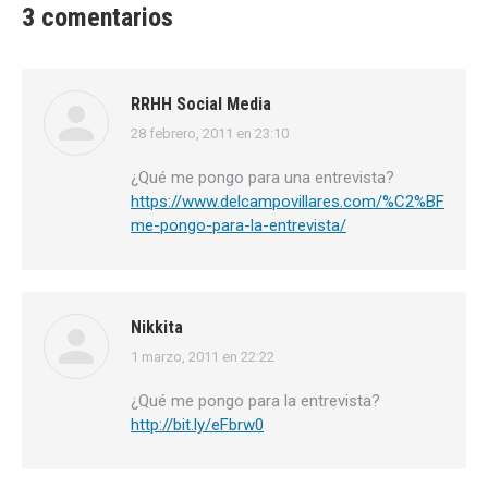
3 comentarios
RRHH Social Media
28 febrero, 2011 en 23:10
dice:
¿Qué me pongo para una entrevista?
https://www.delcampovillares.com/%C2%BFque-
me-pongo-para-la-entrevista/
Nikkita
1 marzo, 2011 en 22:22
dice:
¿Qué me pongo para la entrevista?
http://bit.ly/eFbrw0