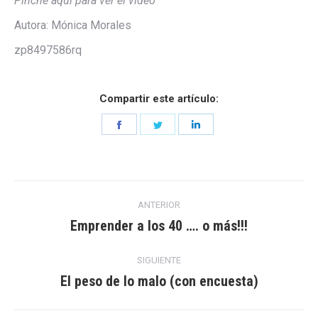
Pinche aquí para ver el vídeo
Autora: Mónica Morales
zp8497586rq
Compartir este artículo:
Share
Share
Share
on
on
on
Facebook
Twitter
LinkedIn
Navegación
ANTERIOR
entre
Emprender a los 40 …. o más!!!
Entrada
anterior:
entradas
SIGUIENTE
El peso de lo malo (con encuesta)
Entrada
siguiente: