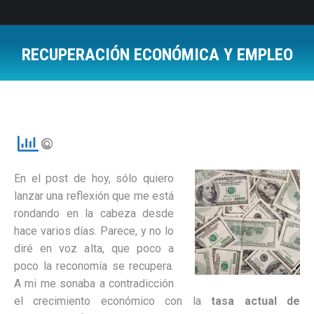
RECUPERACIÓN ECONÓMICA Y EMPLEO
Estás aquí:
En el post de hoy, sólo quiero
lanzar una reflexión que me está
rondando en la cabeza desde
hace varios días. Parece, y no lo
diré en voz alta, que poco a
poco la reconomía se recupera.
A mi me sonaba a contradicción
el crecimiento económico con la
tasa actual de