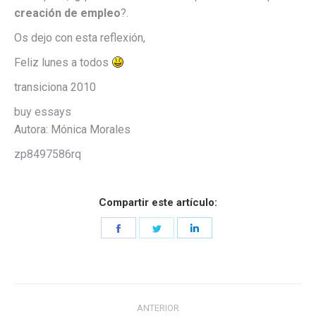
creación de empleo
?.
Os dejo con esta reflexión,
Feliz lunes a todos
transiciona 2010
buy essays
Autora:
Mónica Morales
zp8497586rq
Compartir este artículo:
Share
Share
Share
on
on
on
Facebook
Twitter
LinkedIn
Navegación
ANTERIOR