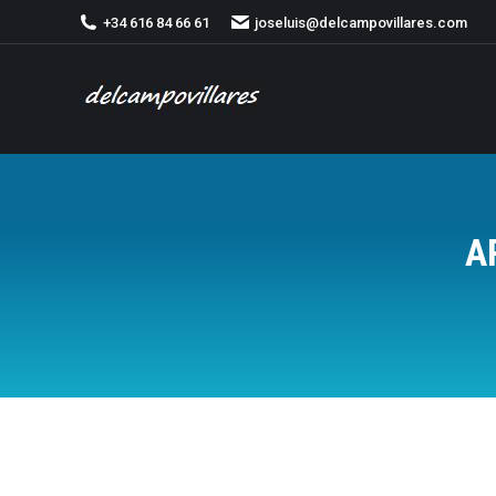
+34 616 84 66 61
joseluis@delcampovillares.com
A