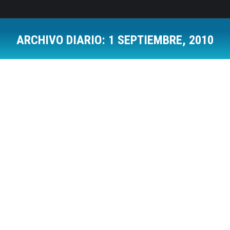
ARCHIVO DIARIO:
1 SEPTIEMBRE, 2010
Estás aquí:
Herramientas 2.0 y Empresas
Social Media
Por
Jose Luis Del Campo Villares
1 septiembre, 2010
Deja un comentario
Analizar la nueva situación de las empresas en el
mundo 2.0.
Herramientas más habituales de las nuevas