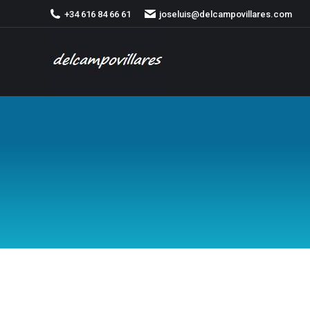
+34 616 84 66 61
joseluis@delcampovillares.com