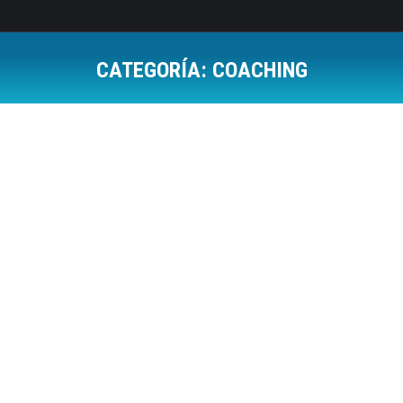
CATEGORÍA:
COACHING
Estás aquí:
Coaching y liderazgo
Capacidad de Liderazgo
,
Coaching
Por
Jose Luis Del Campo Villares
3 abril, 2012
5 Comments
Coach, palabra de origen anglosajón que la
traducimos como entrenador, puede que tenga
ciertas o en algunos casos, muchas similitudes