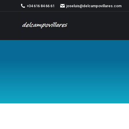
+34 616 84 66 61
joseluis@delcampovillares.com